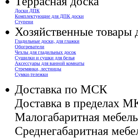
Террасная доска
Доски ДПК
Комплектующие для ДПК доски
Ступени
Хозяйственные товары 
Гладильные доски, для глажки
Обогреватели
Чехлы для гладильных досок
Сушилки и сушки для белья
Аксессуары для ванной комнаты
Стремянки, лестницы
Сумки-тележки
Доставка по МСК
Доставка в пределах 
Малогабаритная мебель
Cреднегабаритная мебе