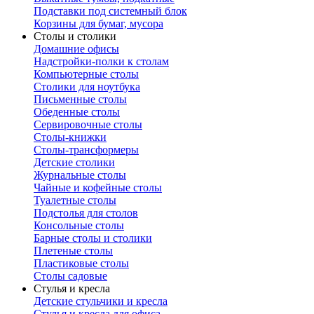
Подставки под системный блок
Корзины для бумаг, мусора
Столы и столики
Домашние офисы
Надстройки-полки к столам
Компьютерные столы
Столики для ноутбука
Письменные столы
Обеденные столы
Сервировочные столы
Столы-книжки
Столы-трансформеры
Детские столики
Журнальные столы
Чайные и кофейные столы
Туалетные столы
Подстолья для столов
Консольные столы
Барные столы и столики
Плетеные столы
Пластиковые столы
Столы садовые
Стулья и кресла
Детские стульчики и кресла
Стулья и кресла для офиса