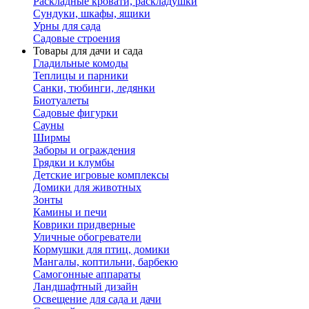
Раскладные кровати, раскладушки
Сундуки, шкафы, ящики
Урны для сада
Садовые строения
Товары для дачи и сада
Гладильные комоды
Теплицы и парники
Санки, тюбинги, ледянки
Биотуалеты
Садовые фигурки
Сауны
Ширмы
Заборы и ограждения
Грядки и клумбы
Детские игровые комплексы
Домики для животных
Зонты
Камины и печи
Коврики придверные
Уличные обогреватели
Кормушки для птиц, домики
Мангалы, коптильни, барбекю
Самогонные аппараты
Ландшафтный дизайн
Освещение для сада и дачи