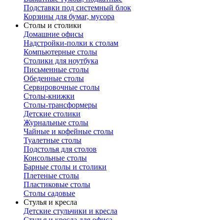
Подставки под системный блок
Корзины для бумаг, мусора
Столы и столики
Домашние офисы
Надстройки-полки к столам
Компьютерные столы
Столики для ноутбука
Письменные столы
Обеденные столы
Сервировочные столы
Столы-книжки
Столы-трансформеры
Детские столики
Журнальные столы
Чайные и кофейные столы
Туалетные столы
Подстолья для столов
Консольные столы
Барные столы и столики
Плетеные столы
Пластиковые столы
Столы садовые
Стулья и кресла
Детские стульчики и кресла
Стулья и кресла для офиса