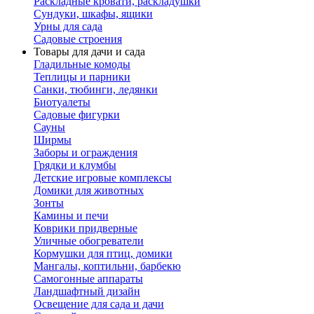
Раскладные кровати, раскладушки
Сундуки, шкафы, ящики
Урны для сада
Садовые строения
Товары для дачи и сада
Гладильные комоды
Теплицы и парники
Санки, тюбинги, ледянки
Биотуалеты
Садовые фигурки
Сауны
Ширмы
Заборы и ограждения
Грядки и клумбы
Детские игровые комплексы
Домики для животных
Зонты
Камины и печи
Коврики придверные
Уличные обогреватели
Кормушки для птиц, домики
Мангалы, коптильни, барбекю
Самогонные аппараты
Ландшафтный дизайн
Освещение для сада и дачи