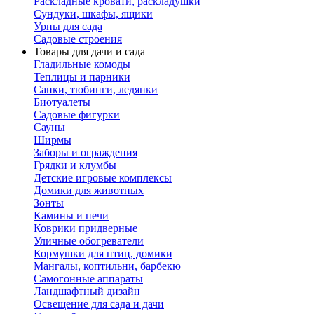
Раскладные кровати, раскладушки
Сундуки, шкафы, ящики
Урны для сада
Садовые строения
Товары для дачи и сада
Гладильные комоды
Теплицы и парники
Санки, тюбинги, ледянки
Биотуалеты
Садовые фигурки
Сауны
Ширмы
Заборы и ограждения
Грядки и клумбы
Детские игровые комплексы
Домики для животных
Зонты
Камины и печи
Коврики придверные
Уличные обогреватели
Кормушки для птиц, домики
Мангалы, коптильни, барбекю
Самогонные аппараты
Ландшафтный дизайн
Освещение для сада и дачи