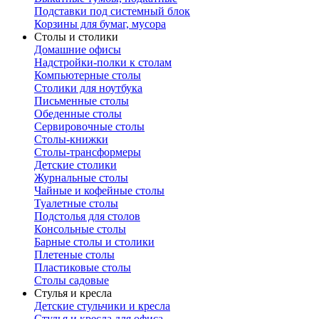
Подставки под системный блок
Корзины для бумаг, мусора
Столы и столики
Домашние офисы
Надстройки-полки к столам
Компьютерные столы
Столики для ноутбука
Письменные столы
Обеденные столы
Сервировочные столы
Столы-книжки
Столы-трансформеры
Детские столики
Журнальные столы
Чайные и кофейные столы
Туалетные столы
Подстолья для столов
Консольные столы
Барные столы и столики
Плетеные столы
Пластиковые столы
Столы садовые
Стулья и кресла
Детские стульчики и кресла
Стулья и кресла для офиса