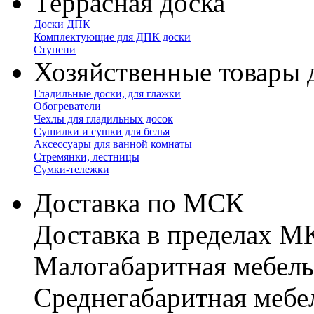
Террасная доска
Доски ДПК
Комплектующие для ДПК доски
Ступени
Хозяйственные товары 
Гладильные доски, для глажки
Обогреватели
Чехлы для гладильных досок
Сушилки и сушки для белья
Аксессуары для ванной комнаты
Стремянки, лестницы
Сумки-тележки
Доставка по МСК
Доставка в пределах 
Малогабаритная мебель
Cреднегабаритная мебе