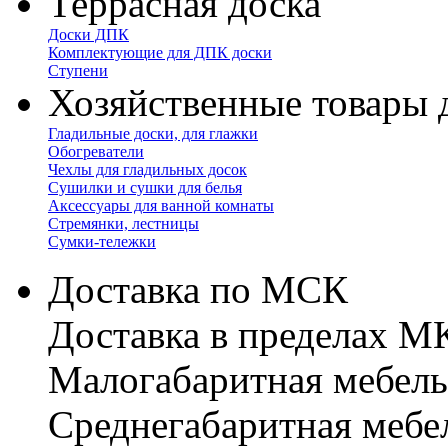
Террасная доска
Доски ДПК
Комплектующие для ДПК доски
Ступени
Хозяйственные товары 
Гладильные доски, для глажки
Обогреватели
Чехлы для гладильных досок
Сушилки и сушки для белья
Аксессуары для ванной комнаты
Стремянки, лестницы
Сумки-тележки
Доставка по МСК
Доставка в пределах 
Малогабаритная мебель
Cреднегабаритная мебе