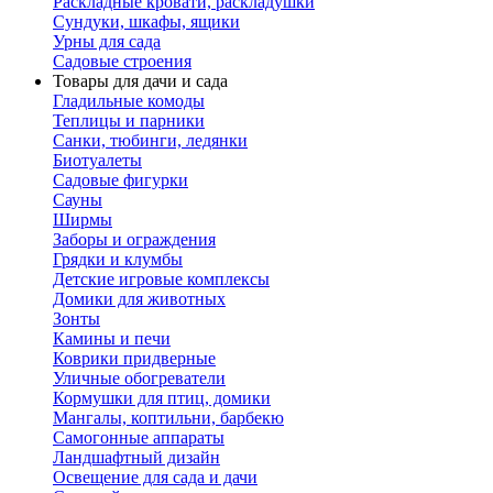
Раскладные кровати, раскладушки
Сундуки, шкафы, ящики
Урны для сада
Садовые строения
Товары для дачи и сада
Гладильные комоды
Теплицы и парники
Санки, тюбинги, ледянки
Биотуалеты
Садовые фигурки
Сауны
Ширмы
Заборы и ограждения
Грядки и клумбы
Детские игровые комплексы
Домики для животных
Зонты
Камины и печи
Коврики придверные
Уличные обогреватели
Кормушки для птиц, домики
Мангалы, коптильни, барбекю
Самогонные аппараты
Ландшафтный дизайн
Освещение для сада и дачи