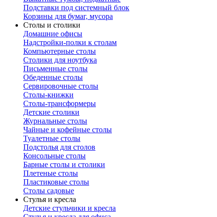
Подставки под системный блок
Корзины для бумаг, мусора
Столы и столики
Домашние офисы
Надстройки-полки к столам
Компьютерные столы
Столики для ноутбука
Письменные столы
Обеденные столы
Сервировочные столы
Столы-книжки
Столы-трансформеры
Детские столики
Журнальные столы
Чайные и кофейные столы
Туалетные столы
Подстолья для столов
Консольные столы
Барные столы и столики
Плетеные столы
Пластиковые столы
Столы садовые
Стулья и кресла
Детские стульчики и кресла
Стулья и кресла для офиса