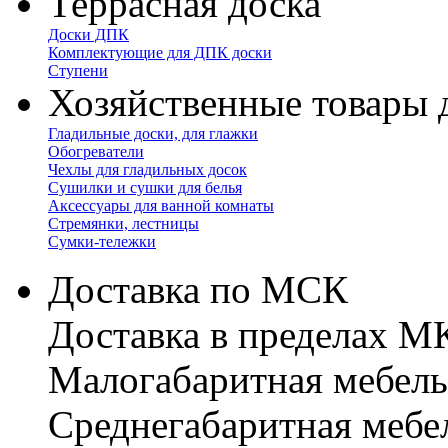
Террасная доска
Доски ДПК
Комплектующие для ДПК доски
Ступени
Хозяйственные товары 
Гладильные доски, для глажки
Обогреватели
Чехлы для гладильных досок
Сушилки и сушки для белья
Аксессуары для ванной комнаты
Стремянки, лестницы
Сумки-тележки
Доставка по МСК
Доставка в пределах 
Малогабаритная мебель
Cреднегабаритная мебе