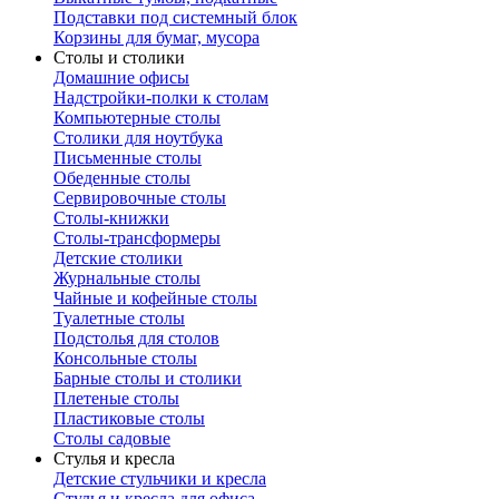
Подставки под системный блок
Корзины для бумаг, мусора
Столы и столики
Домашние офисы
Надстройки-полки к столам
Компьютерные столы
Столики для ноутбука
Письменные столы
Обеденные столы
Сервировочные столы
Столы-книжки
Столы-трансформеры
Детские столики
Журнальные столы
Чайные и кофейные столы
Туалетные столы
Подстолья для столов
Консольные столы
Барные столы и столики
Плетеные столы
Пластиковые столы
Столы садовые
Стулья и кресла
Детские стульчики и кресла
Стулья и кресла для офиса