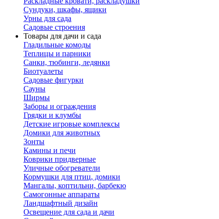
Раскладные кровати, раскладушки
Сундуки, шкафы, ящики
Урны для сада
Садовые строения
Товары для дачи и сада
Гладильные комоды
Теплицы и парники
Санки, тюбинги, ледянки
Биотуалеты
Садовые фигурки
Сауны
Ширмы
Заборы и ограждения
Грядки и клумбы
Детские игровые комплексы
Домики для животных
Зонты
Камины и печи
Коврики придверные
Уличные обогреватели
Кормушки для птиц, домики
Мангалы, коптильни, барбекю
Самогонные аппараты
Ландшафтный дизайн
Освещение для сада и дачи