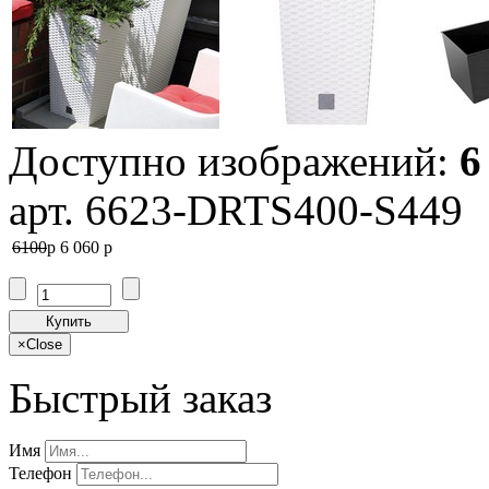
Доступно изображений:
6
арт. 6623-DRTS400-S449
6100
p
6 060
p
Купить
×
Close
Быстрый заказ
Имя
Телефон