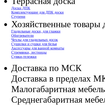
Террасная доска
Доски ДПК
Комплектующие для ДПК доски
Ступени
Хозяйственные товары 
Гладильные доски, для глажки
Обогреватели
Чехлы для гладильных досок
Сушилки и сушки для белья
Аксессуары для ванной комнаты
Стремянки, лестницы
Сумки-тележки
Доставка по МСК
Доставка в пределах 
Малогабаритная мебель
Cреднегабаритная мебе