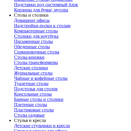
Подставки под системный блок
Корзины для бумаг, мусора
Столы и столики
Домашние офисы
Надстройки-полки к столам
Компьютерные столы
Столики для ноутбука
Письменные столы
Обеденные столы
Сервировочные столы
Столы-книжки
Столы-трансформеры
Детские столики
Журнальные столы
Чайные и кофейные столы
Туалетные столы
Подстолья для столов
Консольные столы
Барные столы и столики
Плетеные столы
Пластиковые столы
Столы садовые
Стулья и кресла
Детские стульчики и кресла
Стулья и кресла для офиса