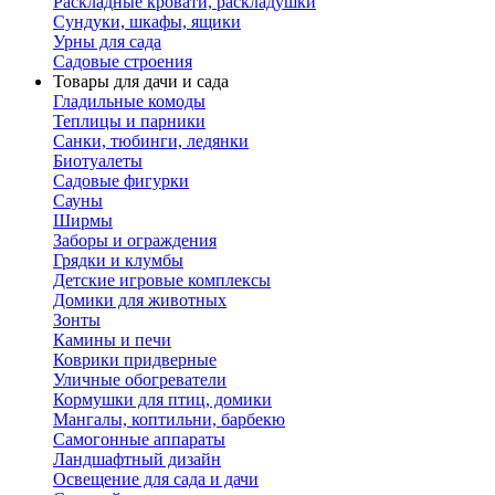
Раскладные кровати, раскладушки
Сундуки, шкафы, ящики
Урны для сада
Садовые строения
Товары для дачи и сада
Гладильные комоды
Теплицы и парники
Санки, тюбинги, ледянки
Биотуалеты
Садовые фигурки
Сауны
Ширмы
Заборы и ограждения
Грядки и клумбы
Детские игровые комплексы
Домики для животных
Зонты
Камины и печи
Коврики придверные
Уличные обогреватели
Кормушки для птиц, домики
Мангалы, коптильни, барбекю
Самогонные аппараты
Ландшафтный дизайн
Освещение для сада и дачи