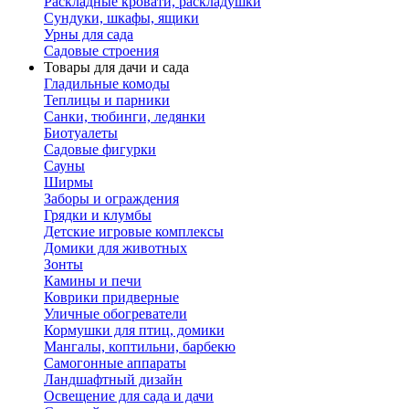
Раскладные кровати, раскладушки
Сундуки, шкафы, ящики
Урны для сада
Садовые строения
Товары для дачи и сада
Гладильные комоды
Теплицы и парники
Санки, тюбинги, ледянки
Биотуалеты
Садовые фигурки
Сауны
Ширмы
Заборы и ограждения
Грядки и клумбы
Детские игровые комплексы
Домики для животных
Зонты
Камины и печи
Коврики придверные
Уличные обогреватели
Кормушки для птиц, домики
Мангалы, коптильни, барбекю
Самогонные аппараты
Ландшафтный дизайн
Освещение для сада и дачи