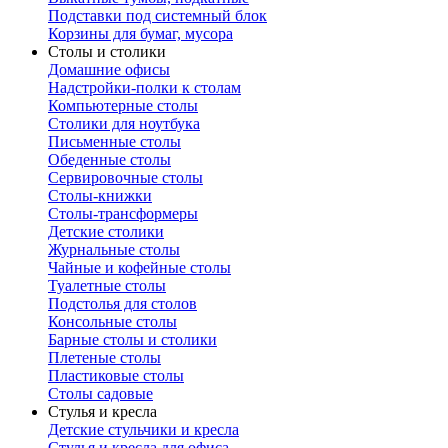
Подставки под системный блок
Корзины для бумаг, мусора
Столы и столики
Домашние офисы
Надстройки-полки к столам
Компьютерные столы
Столики для ноутбука
Письменные столы
Обеденные столы
Сервировочные столы
Столы-книжки
Столы-трансформеры
Детские столики
Журнальные столы
Чайные и кофейные столы
Туалетные столы
Подстолья для столов
Консольные столы
Барные столы и столики
Плетеные столы
Пластиковые столы
Столы садовые
Стулья и кресла
Детские стульчики и кресла
Стулья и кресла для офиса