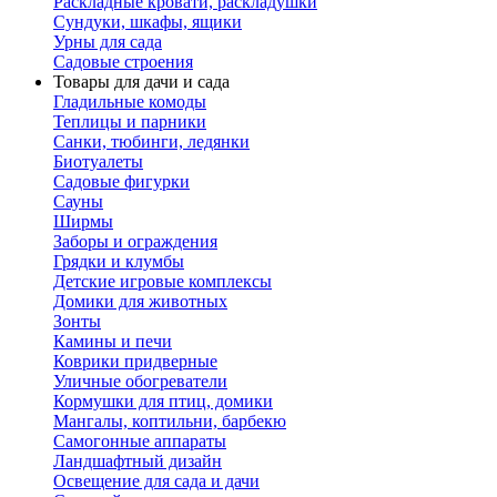
Раскладные кровати, раскладушки
Сундуки, шкафы, ящики
Урны для сада
Садовые строения
Товары для дачи и сада
Гладильные комоды
Теплицы и парники
Санки, тюбинги, ледянки
Биотуалеты
Садовые фигурки
Сауны
Ширмы
Заборы и ограждения
Грядки и клумбы
Детские игровые комплексы
Домики для животных
Зонты
Камины и печи
Коврики придверные
Уличные обогреватели
Кормушки для птиц, домики
Мангалы, коптильни, барбекю
Самогонные аппараты
Ландшафтный дизайн
Освещение для сада и дачи