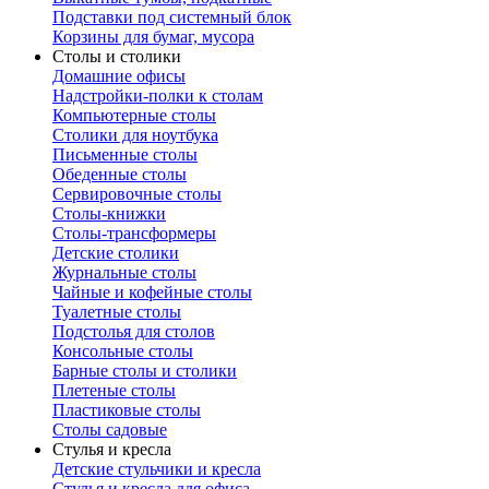
Подставки под системный блок
Корзины для бумаг, мусора
Столы и столики
Домашние офисы
Надстройки-полки к столам
Компьютерные столы
Столики для ноутбука
Письменные столы
Обеденные столы
Сервировочные столы
Столы-книжки
Столы-трансформеры
Детские столики
Журнальные столы
Чайные и кофейные столы
Туалетные столы
Подстолья для столов
Консольные столы
Барные столы и столики
Плетеные столы
Пластиковые столы
Столы садовые
Стулья и кресла
Детские стульчики и кресла
Стулья и кресла для офиса