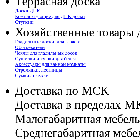
Террасная доска
Доски ДПК
Комплектующие для ДПК доски
Ступени
Хозяйственные товары 
Гладильные доски, для глажки
Обогреватели
Чехлы для гладильных досок
Сушилки и сушки для белья
Аксессуары для ванной комнаты
Стремянки, лестницы
Сумки-тележки
Доставка по МСК
Доставка в пределах 
Малогабаритная мебель
Cреднегабаритная мебе