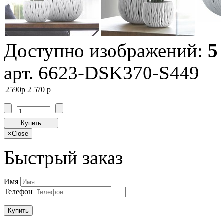
Доступно изображений:
5
арт. 6623-DSK370-S449
2590
p
2 570
p
Купить
×
Close
Быстрый заказ
Имя
Телефон
Купить