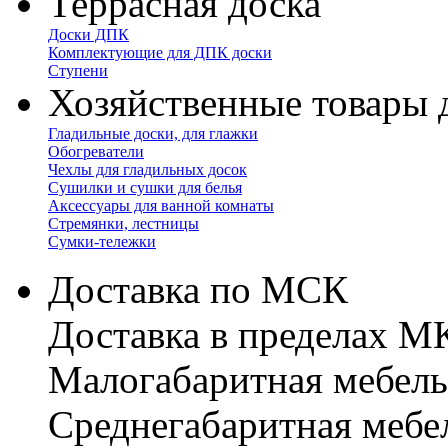
Террасная доска
Доски ДПК
Комплектующие для ДПК доски
Ступени
Хозяйственные товары 
Гладильные доски, для глажки
Обогреватели
Чехлы для гладильных досок
Сушилки и сушки для белья
Аксессуары для ванной комнаты
Стремянки, лестницы
Сумки-тележки
Доставка по МСК
Доставка в пределах 
Малогабаритная мебель
Cреднегабаритная мебе