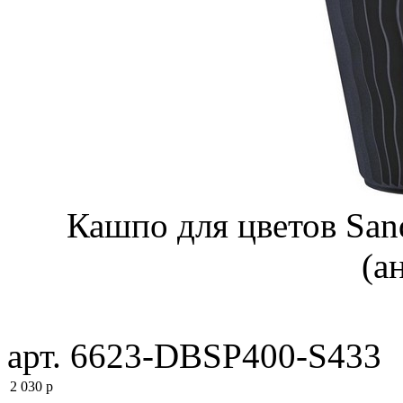
Кашпо для цветов San
(а
арт. 6623-DBSP400-S433
2 030
p