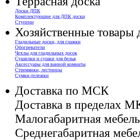
Террасная доска
Доски ДПК
Комплектующие для ДПК доски
Ступени
Хозяйственные товары 
Гладильные доски, для глажки
Обогреватели
Чехлы для гладильных досок
Сушилки и сушки для белья
Аксессуары для ванной комнаты
Стремянки, лестницы
Сумки-тележки
Доставка по МСК
Доставка в пределах 
Малогабаритная мебель
Cреднегабаритная мебе