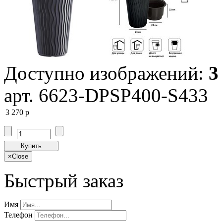
Доступно изображений:
3
арт. 6623-DPSP400-S433
3 270
p
Купить
×
Close
Быстрый заказ
Имя
Телефон