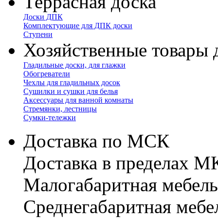
Террасная доска
Доски ДПК
Комплектующие для ДПК доски
Ступени
Хозяйственные товары 
Гладильные доски, для глажки
Обогреватели
Чехлы для гладильных досок
Сушилки и сушки для белья
Аксессуары для ванной комнаты
Стремянки, лестницы
Сумки-тележки
Доставка по МСК
Доставка в пределах 
Малогабаритная мебель
Cреднегабаритная мебе