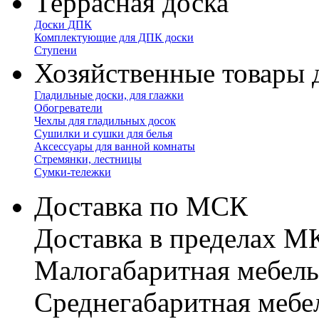
Террасная доска
Доски ДПК
Комплектующие для ДПК доски
Ступени
Хозяйственные товары 
Гладильные доски, для глажки
Обогреватели
Чехлы для гладильных досок
Сушилки и сушки для белья
Аксессуары для ванной комнаты
Стремянки, лестницы
Сумки-тележки
Доставка по МСК
Доставка в пределах 
Малогабаритная мебель
Cреднегабаритная мебе