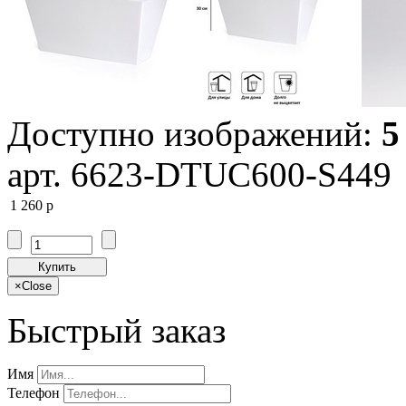
Доступно изображений:
5
арт. 6623-DTUC600-S449
1 260
p
Купить
×
Close
Быстрый заказ
Имя
Телефон