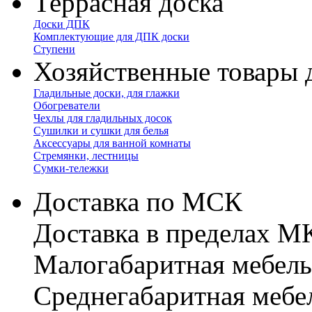
Террасная доска
Доски ДПК
Комплектующие для ДПК доски
Ступени
Хозяйственные товары 
Гладильные доски, для глажки
Обогреватели
Чехлы для гладильных досок
Сушилки и сушки для белья
Аксессуары для ванной комнаты
Стремянки, лестницы
Сумки-тележки
Доставка по МСК
Доставка в пределах 
Малогабаритная мебель
Cреднегабаритная мебе