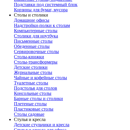
Подставки под системный блок
Корзины для бумаг, мусора
Столы и столики
Домашние офисы
Надстройки-полки к столам
Компьютерные столы
Столики для ноутбука
Письменные столы
Обеденные столы
Сервировочные столы
Столы-книжки
Столы-трансформеры
Детские столики
Журнальные столы
Чайные и кофейные столы
Туалетные столы
Подстолья для столов
Консольные столы
Барные столы и столики
Плетеные столы
Пластиковые столы
Столы садовые
Стулья и кресла
Детские стульчики и кресла
Стулья и кресла для офиса