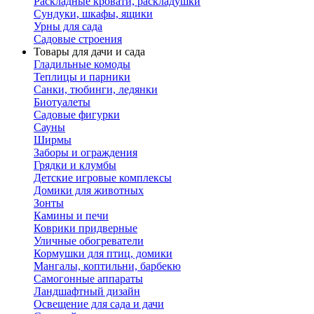
Раскладные кровати, раскладушки
Сундуки, шкафы, ящики
Урны для сада
Садовые строения
Товары для дачи и сада
Гладильные комоды
Теплицы и парники
Санки, тюбинги, ледянки
Биотуалеты
Садовые фигурки
Сауны
Ширмы
Заборы и ограждения
Грядки и клумбы
Детские игровые комплексы
Домики для животных
Зонты
Камины и печи
Коврики придверные
Уличные обогреватели
Кормушки для птиц, домики
Мангалы, коптильни, барбекю
Самогонные аппараты
Ландшафтный дизайн
Освещение для сада и дачи