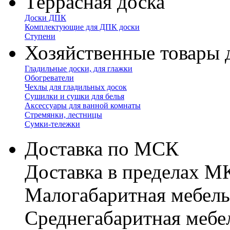
Террасная доска
Доски ДПК
Комплектующие для ДПК доски
Ступени
Хозяйственные товары 
Гладильные доски, для глажки
Обогреватели
Чехлы для гладильных досок
Сушилки и сушки для белья
Аксессуары для ванной комнаты
Стремянки, лестницы
Сумки-тележки
Доставка по МСК
Доставка в пределах 
Малогабаритная мебель
Cреднегабаритная мебе