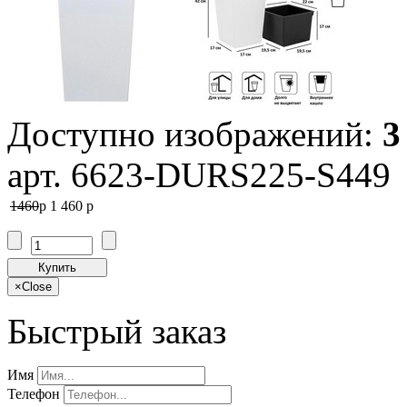
Доступно изображений:
3
арт. 6623-DURS225-S449
1460
p
1 460
p
Купить
×
Close
Быстрый заказ
Имя
Телефон