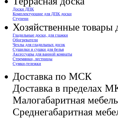
Террасная доска
Доски ДПК
Комплектующие для ДПК доски
Ступени
Хозяйственные товары 
Гладильные доски, для глажки
Обогреватели
Чехлы для гладильных досок
Сушилки и сушки для белья
Аксессуары для ванной комнаты
Стремянки, лестницы
Сумки-тележки
Доставка по МСК
Доставка в пределах 
Малогабаритная мебель
Cреднегабаритная мебе