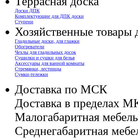
Террасная доска
Доски ДПК
Комплектующие для ДПК доски
Ступени
Хозяйственные товары 
Гладильные доски, для глажки
Обогреватели
Чехлы для гладильных досок
Сушилки и сушки для белья
Аксессуары для ванной комнаты
Стремянки, лестницы
Сумки-тележки
Доставка по МСК
Доставка в пределах 
Малогабаритная мебель
Cреднегабаритная мебе