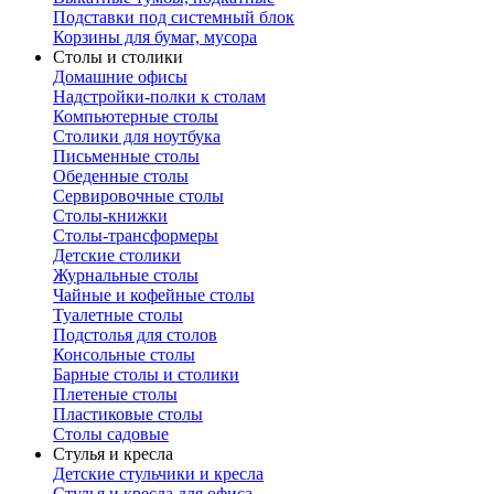
Подставки под системный блок
Корзины для бумаг, мусора
Столы и столики
Домашние офисы
Надстройки-полки к столам
Компьютерные столы
Столики для ноутбука
Письменные столы
Обеденные столы
Сервировочные столы
Столы-книжки
Столы-трансформеры
Детские столики
Журнальные столы
Чайные и кофейные столы
Туалетные столы
Подстолья для столов
Консольные столы
Барные столы и столики
Плетеные столы
Пластиковые столы
Столы садовые
Стулья и кресла
Детские стульчики и кресла
Стулья и кресла для офиса