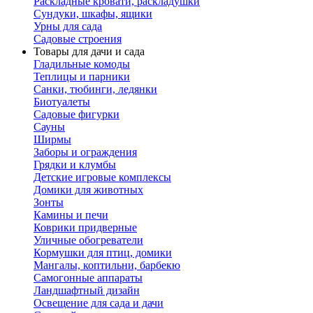
Раскладные кровати, раскладушки
Сундуки, шкафы, ящики
Урны для сада
Садовые строения
Товары для дачи и сада
Гладильные комоды
Теплицы и парники
Санки, тюбинги, ледянки
Биотуалеты
Садовые фигурки
Сауны
Ширмы
Заборы и ограждения
Грядки и клумбы
Детские игровые комплексы
Домики для животных
Зонты
Камины и печи
Коврики придверные
Уличные обогреватели
Кормушки для птиц, домики
Мангалы, коптильни, барбекю
Самогонные аппараты
Ландшафтный дизайн
Освещение для сада и дачи