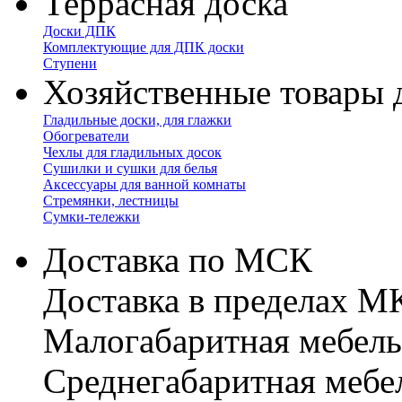
Террасная доска
Доски ДПК
Комплектующие для ДПК доски
Ступени
Хозяйственные товары 
Гладильные доски, для глажки
Обогреватели
Чехлы для гладильных досок
Сушилки и сушки для белья
Аксессуары для ванной комнаты
Стремянки, лестницы
Сумки-тележки
Доставка по МСК
Доставка в пределах 
Малогабаритная мебель
Cреднегабаритная мебе