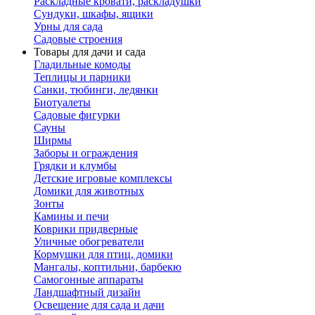
Раскладные кровати, раскладушки
Сундуки, шкафы, ящики
Урны для сада
Садовые строения
Товары для дачи и сада
Гладильные комоды
Теплицы и парники
Санки, тюбинги, ледянки
Биотуалеты
Садовые фигурки
Сауны
Ширмы
Заборы и ограждения
Грядки и клумбы
Детские игровые комплексы
Домики для животных
Зонты
Камины и печи
Коврики придверные
Уличные обогреватели
Кормушки для птиц, домики
Мангалы, коптильни, барбекю
Самогонные аппараты
Ландшафтный дизайн
Освещение для сада и дачи