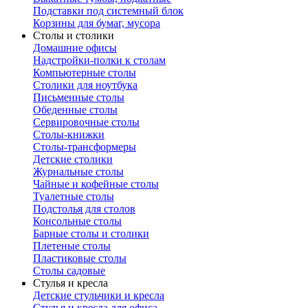
Подставки под системный блок
Корзины для бумаг, мусора
Столы и столики
Домашние офисы
Надстройки-полки к столам
Компьютерные столы
Столики для ноутбука
Письменные столы
Обеденные столы
Сервировочные столы
Столы-книжки
Столы-трансформеры
Детские столики
Журнальные столы
Чайные и кофейные столы
Туалетные столы
Подстолья для столов
Консольные столы
Барные столы и столики
Плетеные столы
Пластиковые столы
Столы садовые
Стулья и кресла
Детские стульчики и кресла
Стулья и кресла для офиса