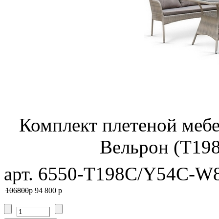
Комплект плетеной мебе
Вельрон (T19
арт. 6550-T198C/Y54C-W8
106800
p
94 800
p