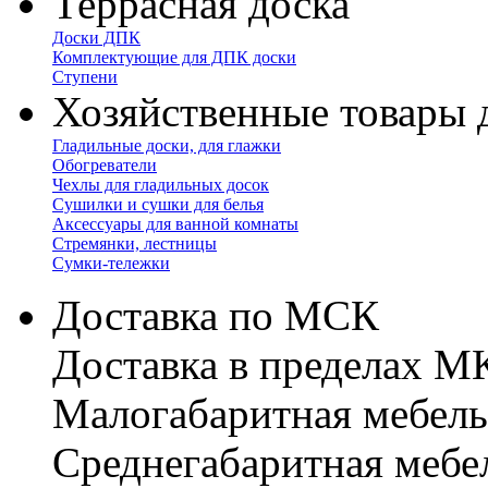
Террасная доска
Доски ДПК
Комплектующие для ДПК доски
Ступени
Хозяйственные товары 
Гладильные доски, для глажки
Обогреватели
Чехлы для гладильных досок
Сушилки и сушки для белья
Аксессуары для ванной комнаты
Стремянки, лестницы
Сумки-тележки
Доставка по МСК
Доставка в пределах 
Малогабаритная мебель
Cреднегабаритная мебе