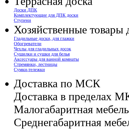
Террасная доска
Доски ДПК
Комплектующие для ДПК доски
Ступени
Хозяйственные товары 
Гладильные доски, для глажки
Обогреватели
Чехлы для гладильных досок
Сушилки и сушки для белья
Аксессуары для ванной комнаты
Стремянки, лестницы
Сумки-тележки
Доставка по МСК
Доставка в пределах 
Малогабаритная мебель
Cреднегабаритная мебе