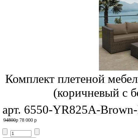
Комплект плетеной мебе
(коричневый с 
арт. 6550-YR825A-Brown-
94800
p
78 000
p