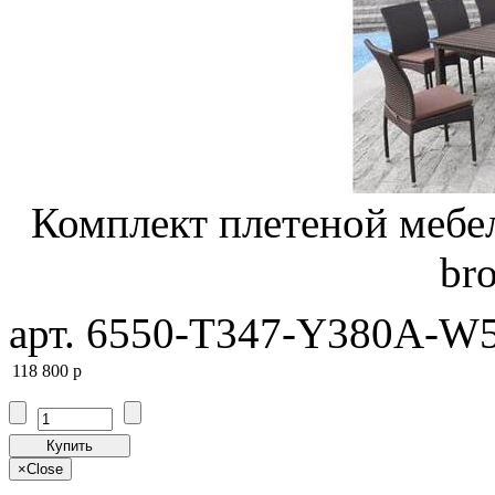
Комплект плетеной меб
br
арт. 6550-T347-Y380A-W5
118 800
p
Купить
×
Close