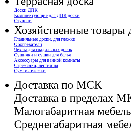
Террасная доска
Доски ДПК
Комплектующие для ДПК доски
Ступени
Хозяйственные товары 
Гладильные доски, для глажки
Обогреватели
Чехлы для гладильных досок
Сушилки и сушки для белья
Аксессуары для ванной комнаты
Стремянки, лестницы
Сумки-тележки
Доставка по МСК
Доставка в пределах 
Малогабаритная мебель
Cреднегабаритная мебе