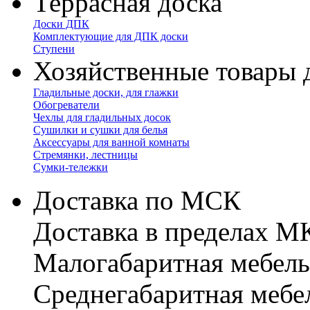
Террасная доска
Доски ДПК
Комплектующие для ДПК доски
Ступени
Хозяйственные товары 
Гладильные доски, для глажки
Обогреватели
Чехлы для гладильных досок
Сушилки и сушки для белья
Аксессуары для ванной комнаты
Стремянки, лестницы
Сумки-тележки
Доставка по МСК
Доставка в пределах 
Малогабаритная мебель
Cреднегабаритная мебе