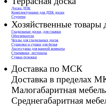
Террасная доска
Доски ДПК
Комплектующие для ДПК доски
Ступени
Хозяйственные товары 
Гладильные доски, для глажки
Обогреватели
Чехлы для гладильных досок
Сушилки и сушки для белья
Аксессуары для ванной комнаты
Стремянки, лестницы
Сумки-тележки
Доставка по МСК
Доставка в пределах 
Малогабаритная мебель
Cреднегабаритная мебе