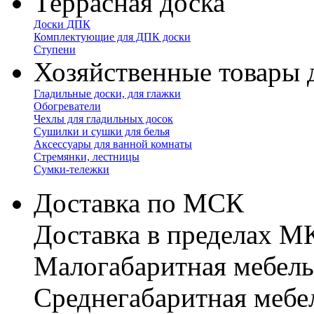
Террасная доска
Доски ДПК
Комплектующие для ДПК доски
Ступени
Хозяйственные товары 
Гладильные доски, для глажки
Обогреватели
Чехлы для гладильных досок
Сушилки и сушки для белья
Аксессуары для ванной комнаты
Стремянки, лестницы
Сумки-тележки
Доставка по МСК
Доставка в пределах 
Малогабаритная мебель
Cреднегабаритная мебе