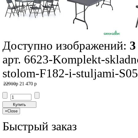
Доступно изображений:
3
арт. 6623-Komplekt-skladn
stolom-F182-i-stuljami-S0
22910
p
21 470
p
Купить
×
Close
Быстрый заказ