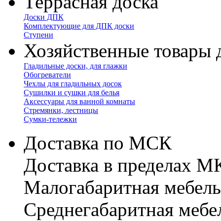
Террасная доска
Доски ДПК
Комплектующие для ДПК доски
Ступени
Хозяйственные товары 
Гладильные доски, для глажки
Обогреватели
Чехлы для гладильных досок
Сушилки и сушки для белья
Аксессуары для ванной комнаты
Стремянки, лестницы
Сумки-тележки
Доставка по МСК
Доставка в пределах 
Малогабаритная мебель
Cреднегабаритная мебе