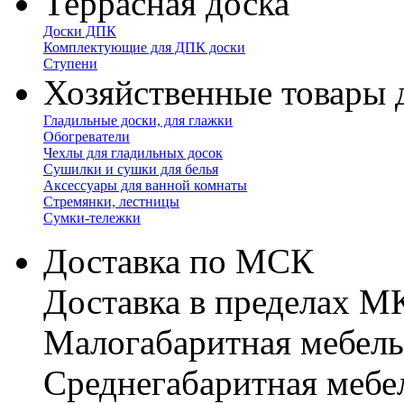
Террасная доска
Доски ДПК
Комплектующие для ДПК доски
Ступени
Хозяйственные товары 
Гладильные доски, для глажки
Обогреватели
Чехлы для гладильных досок
Сушилки и сушки для белья
Аксессуары для ванной комнаты
Стремянки, лестницы
Сумки-тележки
Доставка по МСК
Доставка в пределах 
Малогабаритная мебель
Cреднегабаритная мебе