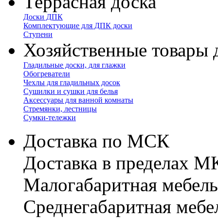
Террасная доска
Доски ДПК
Комплектующие для ДПК доски
Ступени
Хозяйственные товары 
Гладильные доски, для глажки
Обогреватели
Чехлы для гладильных досок
Сушилки и сушки для белья
Аксессуары для ванной комнаты
Стремянки, лестницы
Сумки-тележки
Доставка по МСК
Доставка в пределах 
Малогабаритная мебель
Cреднегабаритная мебе