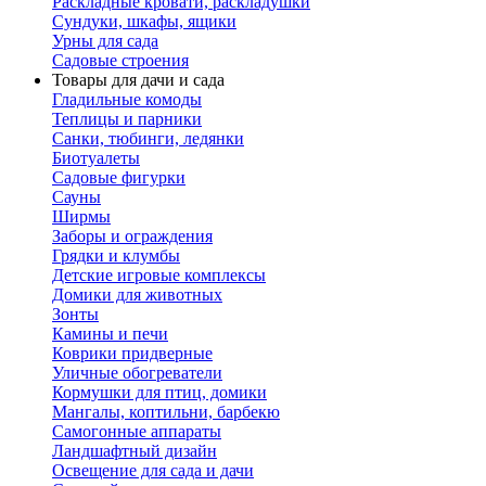
Раскладные кровати, раскладушки
Сундуки, шкафы, ящики
Урны для сада
Садовые строения
Товары для дачи и сада
Гладильные комоды
Теплицы и парники
Санки, тюбинги, ледянки
Биотуалеты
Садовые фигурки
Сауны
Ширмы
Заборы и ограждения
Грядки и клумбы
Детские игровые комплексы
Домики для животных
Зонты
Камины и печи
Коврики придверные
Уличные обогреватели
Кормушки для птиц, домики
Мангалы, коптильни, барбекю
Самогонные аппараты
Ландшафтный дизайн
Освещение для сада и дачи