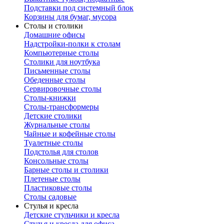
Подставки под системный блок
Корзины для бумаг, мусора
Столы и столики
Домашние офисы
Надстройки-полки к столам
Компьютерные столы
Столики для ноутбука
Письменные столы
Обеденные столы
Сервировочные столы
Столы-книжки
Столы-трансформеры
Детские столики
Журнальные столы
Чайные и кофейные столы
Туалетные столы
Подстолья для столов
Консольные столы
Барные столы и столики
Плетеные столы
Пластиковые столы
Столы садовые
Стулья и кресла
Детские стульчики и кресла
Стулья и кресла для офиса