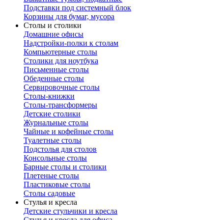
Подставки под системный блок
Корзины для бумаг, мусора
Столы и столики
Домашние офисы
Надстройки-полки к столам
Компьютерные столы
Столики для ноутбука
Письменные столы
Обеденные столы
Сервировочные столы
Столы-книжки
Столы-трансформеры
Детские столики
Журнальные столы
Чайные и кофейные столы
Туалетные столы
Подстолья для столов
Консольные столы
Барные столы и столики
Плетеные столы
Пластиковые столы
Столы садовые
Стулья и кресла
Детские стульчики и кресла
Стулья и кресла для офиса