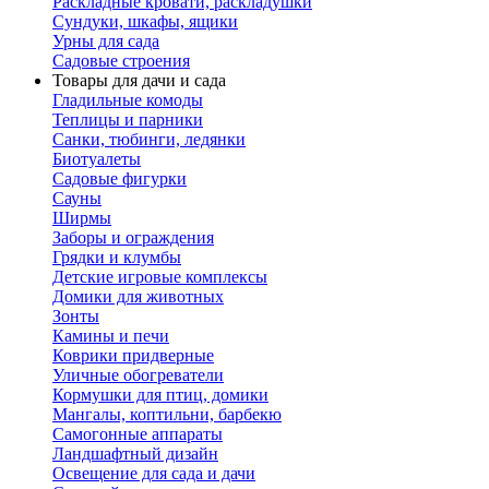
Раскладные кровати, раскладушки
Сундуки, шкафы, ящики
Урны для сада
Садовые строения
Товары для дачи и сада
Гладильные комоды
Теплицы и парники
Санки, тюбинги, ледянки
Биотуалеты
Садовые фигурки
Сауны
Ширмы
Заборы и ограждения
Грядки и клумбы
Детские игровые комплексы
Домики для животных
Зонты
Камины и печи
Коврики придверные
Уличные обогреватели
Кормушки для птиц, домики
Мангалы, коптильни, барбекю
Самогонные аппараты
Ландшафтный дизайн
Освещение для сада и дачи