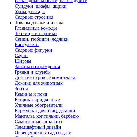
Раскладные кровати, раскладушки
Сундуки, шкафы, ящики
Урны для сада
Садовые строения
Товары для дачи и сада
Гладильные комоды
Теплицы и парники
Санки, тюбинги, ледянки
Биотуалеты
Садовые фигурки
Сауны
Ширмы
Заборы и ограждения
Грядки и клумбы
Детские игровые комплексы
Домики для животных
Зонты
Камины и печи
Коврики придверные
Уличные обогреватели
Кормушки для птиц, домики
Мангалы, коптильни, барбекю
Самогонные аппараты
Ландшафтный дизайн
Освещение для сада и дачи