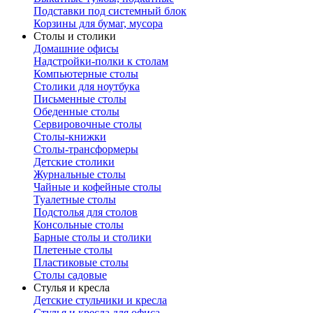
Подставки под системный блок
Корзины для бумаг, мусора
Столы и столики
Домашние офисы
Надстройки-полки к столам
Компьютерные столы
Столики для ноутбука
Письменные столы
Обеденные столы
Сервировочные столы
Столы-книжки
Столы-трансформеры
Детские столики
Журнальные столы
Чайные и кофейные столы
Туалетные столы
Подстолья для столов
Консольные столы
Барные столы и столики
Плетеные столы
Пластиковые столы
Столы садовые
Стулья и кресла
Детские стульчики и кресла
Стулья и кресла для офиса