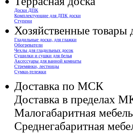
Террасная доска
Доски ДПК
Комплектующие для ДПК доски
Ступени
Хозяйственные товары 
Гладильные доски, для глажки
Обогреватели
Чехлы для гладильных досок
Сушилки и сушки для белья
Аксессуары для ванной комнаты
Стремянки, лестницы
Сумки-тележки
Доставка по МСК
Доставка в пределах 
Малогабаритная мебель
Cреднегабаритная мебе