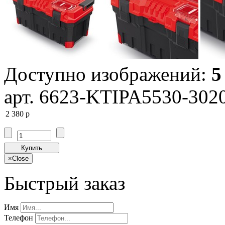
Доступно изображений:
5
арт. 6623-KTIPA5530-302
2 380
p
Купить
×
Close
Быстрый заказ
Имя
Телефон