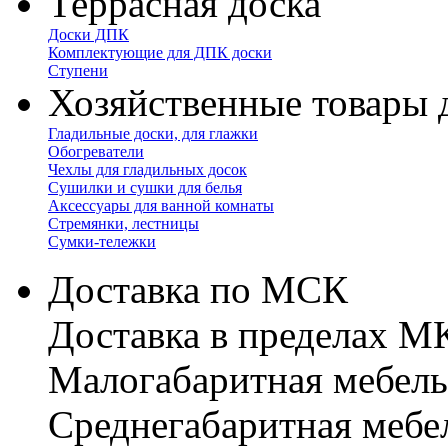
Террасная доска
Доски ДПК
Комплектующие для ДПК доски
Ступени
Хозяйственные товары 
Гладильные доски, для глажки
Обогреватели
Чехлы для гладильных досок
Сушилки и сушки для белья
Аксессуары для ванной комнаты
Стремянки, лестницы
Сумки-тележки
Доставка по МСК
Доставка в пределах 
Малогабаритная мебель
Cреднегабаритная мебе