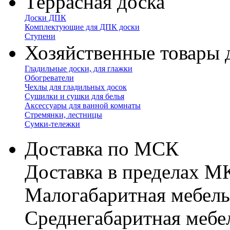
Террасная доска
Доски ДПК
Комплектующие для ДПК доски
Ступени
Хозяйственные товары 
Гладильные доски, для глажки
Обогреватели
Чехлы для гладильных досок
Сушилки и сушки для белья
Аксессуары для ванной комнаты
Стремянки, лестницы
Сумки-тележки
Доставка по МСК
Доставка в пределах 
Малогабаритная мебель
Cреднегабаритная мебе