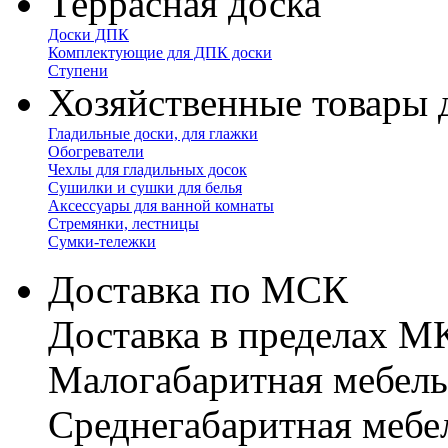
Террасная доска
Доски ДПК
Комплектующие для ДПК доски
Ступени
Хозяйственные товары 
Гладильные доски, для глажки
Обогреватели
Чехлы для гладильных досок
Сушилки и сушки для белья
Аксессуары для ванной комнаты
Стремянки, лестницы
Сумки-тележки
Доставка по МСК
Доставка в пределах 
Малогабаритная мебель
Cреднегабаритная мебе