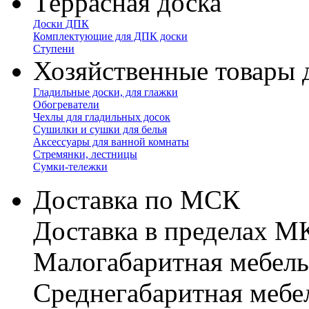
Террасная доска
Доски ДПК
Комплектующие для ДПК доски
Ступени
Хозяйственные товары 
Гладильные доски, для глажки
Обогреватели
Чехлы для гладильных досок
Сушилки и сушки для белья
Аксессуары для ванной комнаты
Стремянки, лестницы
Сумки-тележки
Доставка по МСК
Доставка в пределах 
Малогабаритная мебель
Cреднегабаритная мебе