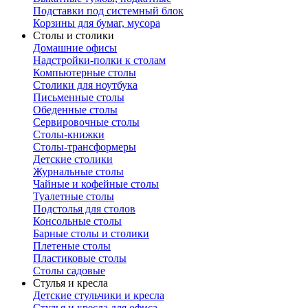
Подставки под системный блок
Корзины для бумаг, мусора
Столы и столики
Домашние офисы
Надстройки-полки к столам
Компьютерные столы
Столики для ноутбука
Письменные столы
Обеденные столы
Сервировочные столы
Столы-книжки
Столы-трансформеры
Детские столики
Журнальные столы
Чайные и кофейные столы
Туалетные столы
Подстолья для столов
Консольные столы
Барные столы и столики
Плетеные столы
Пластиковые столы
Столы садовые
Стулья и кресла
Детские стульчики и кресла
Стулья и кресла для офиса