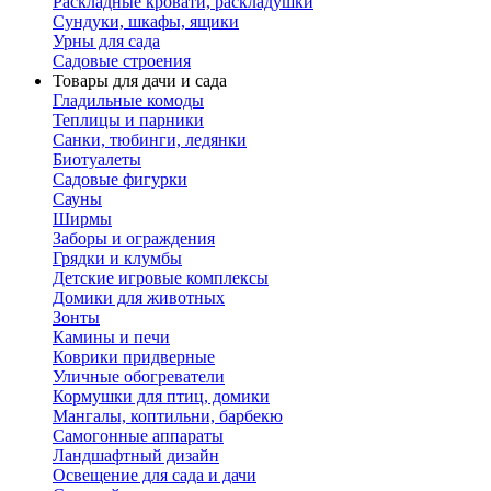
Раскладные кровати, раскладушки
Сундуки, шкафы, ящики
Урны для сада
Садовые строения
Товары для дачи и сада
Гладильные комоды
Теплицы и парники
Санки, тюбинги, ледянки
Биотуалеты
Садовые фигурки
Сауны
Ширмы
Заборы и ограждения
Грядки и клумбы
Детские игровые комплексы
Домики для животных
Зонты
Камины и печи
Коврики придверные
Уличные обогреватели
Кормушки для птиц, домики
Мангалы, коптильни, барбекю
Самогонные аппараты
Ландшафтный дизайн
Освещение для сада и дачи