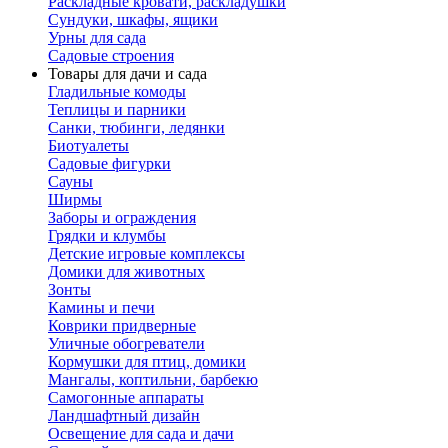
Раскладные кровати, раскладушки
Сундуки, шкафы, ящики
Урны для сада
Садовые строения
Товары для дачи и сада
Гладильные комоды
Теплицы и парники
Санки, тюбинги, ледянки
Биотуалеты
Садовые фигурки
Сауны
Ширмы
Заборы и ограждения
Грядки и клумбы
Детские игровые комплексы
Домики для животных
Зонты
Камины и печи
Коврики придверные
Уличные обогреватели
Кормушки для птиц, домики
Мангалы, коптильни, барбекю
Самогонные аппараты
Ландшафтный дизайн
Освещение для сада и дачи