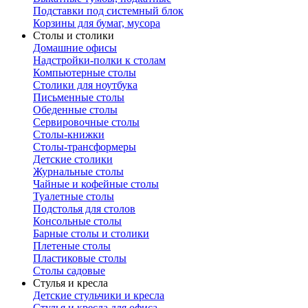
Подставки под системный блок
Корзины для бумаг, мусора
Столы и столики
Домашние офисы
Надстройки-полки к столам
Компьютерные столы
Столики для ноутбука
Письменные столы
Обеденные столы
Сервировочные столы
Столы-книжки
Столы-трансформеры
Детские столики
Журнальные столы
Чайные и кофейные столы
Туалетные столы
Подстолья для столов
Консольные столы
Барные столы и столики
Плетеные столы
Пластиковые столы
Столы садовые
Стулья и кресла
Детские стульчики и кресла
Стулья и кресла для офиса