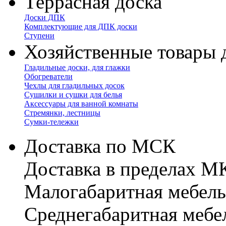
Террасная доска
Доски ДПК
Комплектующие для ДПК доски
Ступени
Хозяйственные товары 
Гладильные доски, для глажки
Обогреватели
Чехлы для гладильных досок
Сушилки и сушки для белья
Аксессуары для ванной комнаты
Стремянки, лестницы
Сумки-тележки
Доставка по МСК
Доставка в пределах 
Малогабаритная мебель
Cреднегабаритная мебе