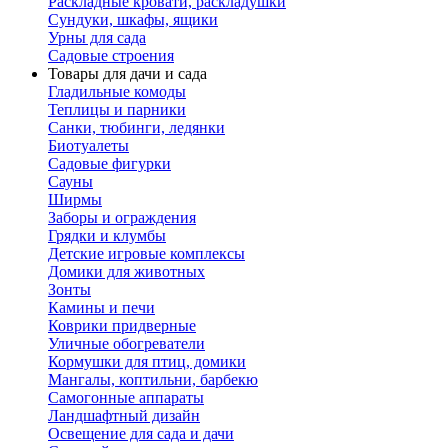
Раскладные кровати, раскладушки
Сундуки, шкафы, ящики
Урны для сада
Садовые строения
Товары для дачи и сада
Гладильные комоды
Теплицы и парники
Санки, тюбинги, ледянки
Биотуалеты
Садовые фигурки
Сауны
Ширмы
Заборы и ограждения
Грядки и клумбы
Детские игровые комплексы
Домики для животных
Зонты
Камины и печи
Коврики придверные
Уличные обогреватели
Кормушки для птиц, домики
Мангалы, коптильни, барбекю
Самогонные аппараты
Ландшафтный дизайн
Освещение для сада и дачи