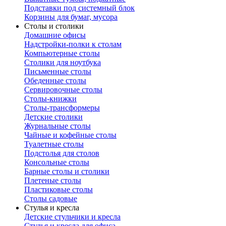
Подставки под системный блок
Корзины для бумаг, мусора
Столы и столики
Домашние офисы
Надстройки-полки к столам
Компьютерные столы
Столики для ноутбука
Письменные столы
Обеденные столы
Сервировочные столы
Столы-книжки
Столы-трансформеры
Детские столики
Журнальные столы
Чайные и кофейные столы
Туалетные столы
Подстолья для столов
Консольные столы
Барные столы и столики
Плетеные столы
Пластиковые столы
Столы садовые
Стулья и кресла
Детские стульчики и кресла
Стулья и кресла для офиса