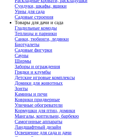
Раскладные кровати, раскладушки
Сундуки, шкафы, ящики
Урны для сада
Садовые строения
Товары для дачи и сада
Гладильные комоды
Теплицы и парники
Санки, тюбинги, ледянки
Биотуалеты
Садовые фигурки
Сауны
Ширмы
Заборы и ограждения
Грядки и клумбы
Детские игровые комплексы
Домики для животных
Зонты
Камины и печи
Коврики придверные
Уличные обогреватели
Кормушки для птиц, домики
Мангалы, коптильни, барбекю
Самогонные аппараты
Ландшафтный дизайн
Освещение для сада и дачи