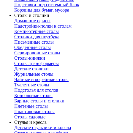
Подставки под системный блок
Корзины для бумаг, мусора
Столы и столики
Домашние офисы
Надстройки-полки к столам
Компьютерные столы
Столики для ноутбука
Письменные столы
Обеденные столы
Сервировочные столы
Столы-книжки
Столы-трансформеры
Детские столики
Журнальные столы
Чайные и кофейные столы
Туалетные столы
Подстолья для столов
Консольные столы
Барные столы и столики
Плетеные столы
Пластиковые столы
Столы садовые
Стулья и кресла
Детские стульчики и кресла
Стулья и кресла для офиса