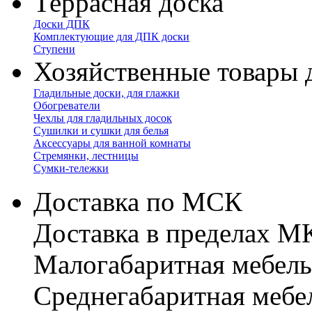
Террасная доска
Доски ДПК
Комплектующие для ДПК доски
Ступени
Хозяйственные товары 
Гладильные доски, для глажки
Обогреватели
Чехлы для гладильных досок
Сушилки и сушки для белья
Аксессуары для ванной комнаты
Стремянки, лестницы
Сумки-тележки
Доставка по МСК
Доставка в пределах 
Малогабаритная мебель
Cреднегабаритная мебе