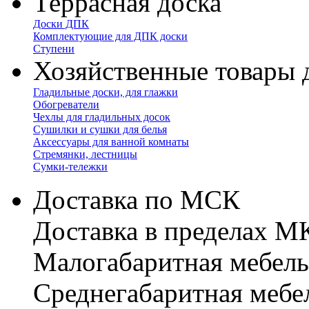
Террасная доска
Доски ДПК
Комплектующие для ДПК доски
Ступени
Хозяйственные товары 
Гладильные доски, для глажки
Обогреватели
Чехлы для гладильных досок
Сушилки и сушки для белья
Аксессуары для ванной комнаты
Стремянки, лестницы
Сумки-тележки
Доставка по МСК
Доставка в пределах 
Малогабаритная мебель
Cреднегабаритная мебе